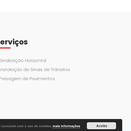
erviços
Sinalização Horizontal
Instalação de Sinais de Trânsitos
Fresagem de Pavimentos
Aceito
cê concorda com o uso de cookies.
mais informações